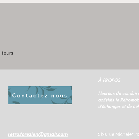
 feurs
À PROPOS
Heureux de conduire
Contactez nous
activités le Rétromob
d’échanges et de cul
retro.forezien@gmail.com
5 bis rue Michelet, 