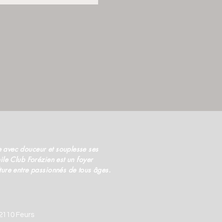
 avec douceur et souplesse ses
ile Club Forézien est un foyer
ture entre passionnés de tous âges.
42110 Feurs