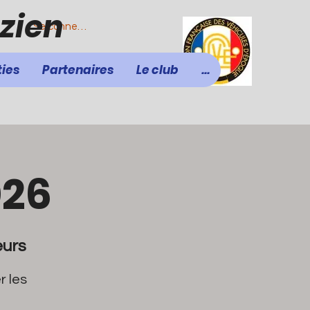
zien
Se connecter
ties
Partenaires
Le club
...
026
eurs
r les