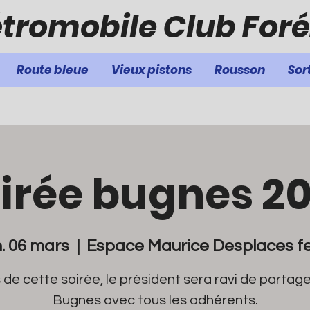
tromobile Club Foré
Route bleue
Vieux pistons
Rousson
Sor
irée bugnes 2
. 06 mars
  |  
Espace Maurice Desplaces f
 de cette soirée, le président sera ravi de partage
Bugnes avec tous les adhérents.