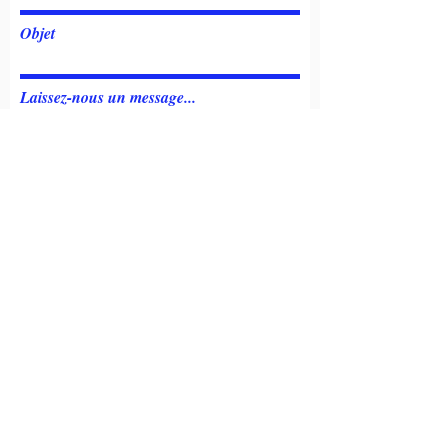
Objet
Laissez-nous un message...
Envoyer
Contactez nous
@2021 Rétromobile Club Forézien