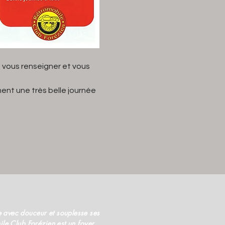
 vous renseigner et vous 
nt une très belle journée 
 avec douceur et souplesse ses
ile Club Forézien est un foyer