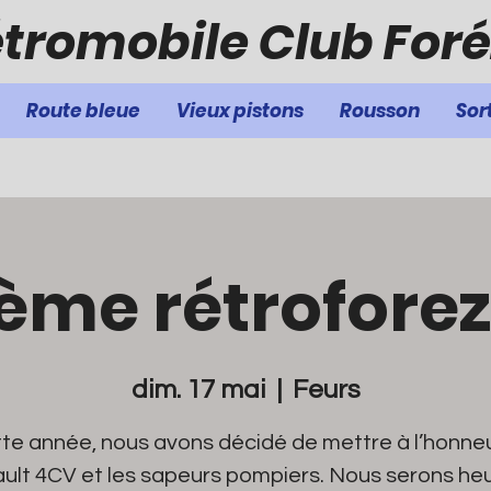
tromobile Club Foré
Route bleue
Vieux pistons
Rousson
Sor
ième rétrofore
dim. 17 mai
  |  
Feurs
te année, nous avons décidé de mettre à l’honneu
ult 4CV et les sapeurs pompiers. Nous serons he