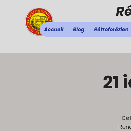
Ré
Accueil
Blog
Rétroforézien
21 
Cet
Rena