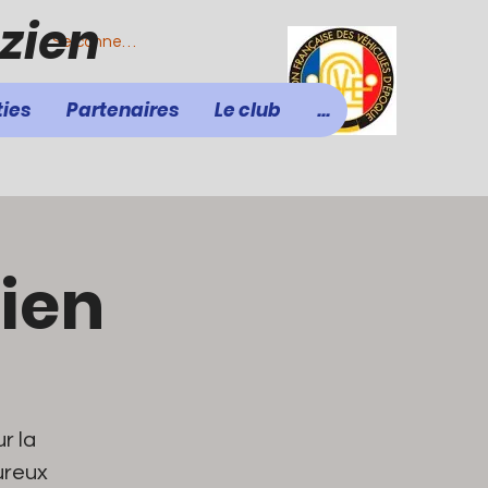
zien
Se connecter
ties
Partenaires
Le club
...
zien
r la
ureux